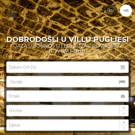
EN
HR
DOBRODOŠLI U VILLU PUGLIESI
OAZA UDOBNOSTI I LUKSUZA – POVIJEST U
NOVOM RUHU.